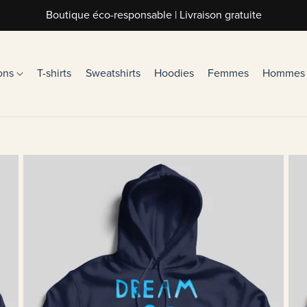
Boutique éco-responsable | Livraison gratuite
ions
T-shirts
Sweatshirts
Hoodies
Femmes
Hommes