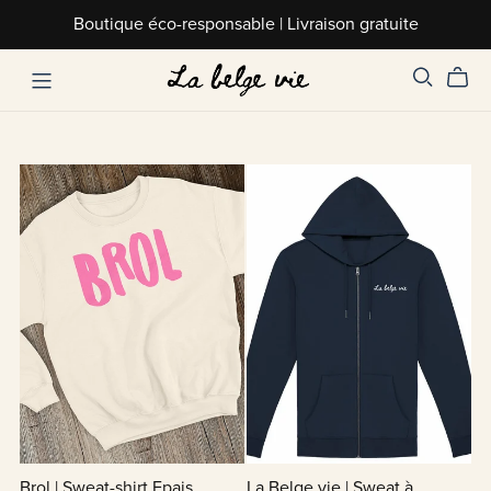
Boutique éco-responsable | Livraison gratuite
Brol | Sweat-shirt Epais
La Belge vie | Sweat à