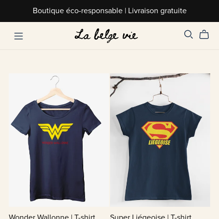
Boutique éco-responsable | Livraison gratuite
Wonder Wallonne | T-shirt
Super Liégeoise | T-shirt