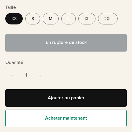
Taille
XS
S
M
L
XL
2XL
En rupture de stock
Quantité
Ajouter au panier
Acheter maintenant