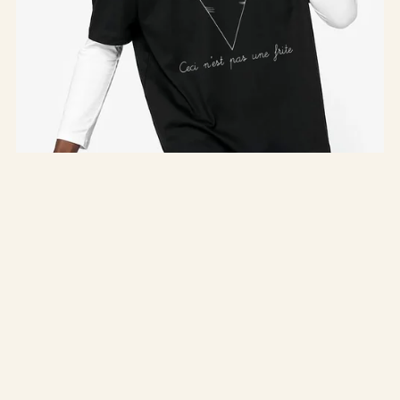
Ceci n'est pas une frite | T-shirt Unisexe Oversized
À partir de €34.90