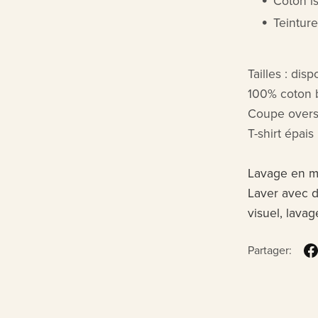
Coton i
Teintur
Tailles : dis
100% coton 
Coupe overs
T-shirt épais
Lavage en ma
Laver avec d
visuel, lavag
Partager: