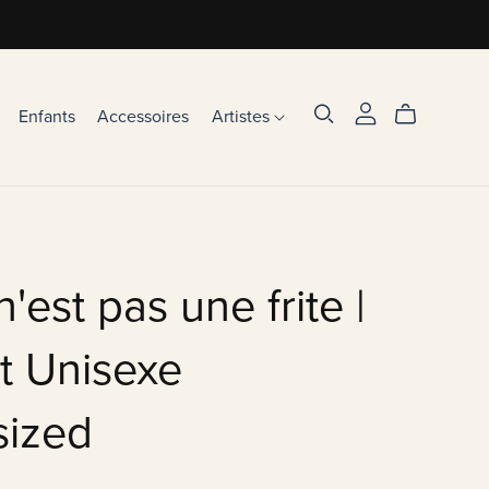
Enfants
Accessoires
Artistes
n'est pas une frite |
rt Unisexe
sized