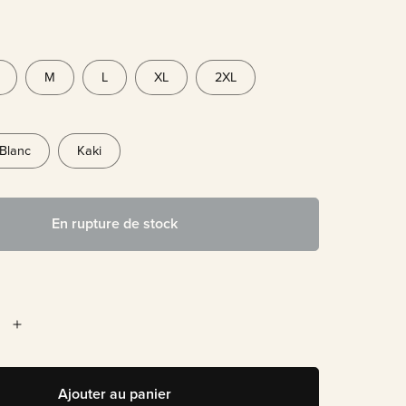
M
L
XL
2XL
Blanc
Kaki
En rupture de stock
Ajouter au panier