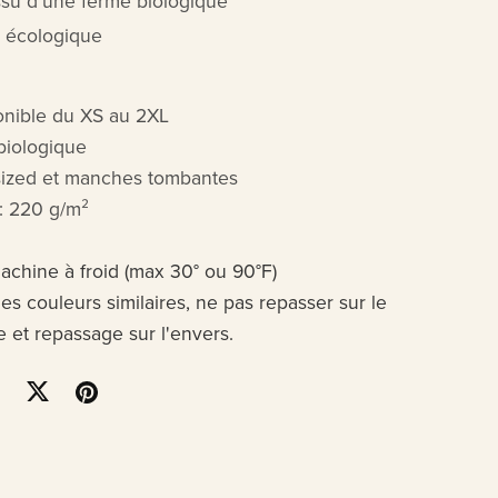
ssu d'une ferme biologique
e écologique
ponible du XS au 2XL
biologique
ized et manches tombantes
 : 220 g/m²
chine à froid (max 30° ou 90°F)
es couleurs similaires, ne pas repasser sur le
e et repassage sur l'envers.