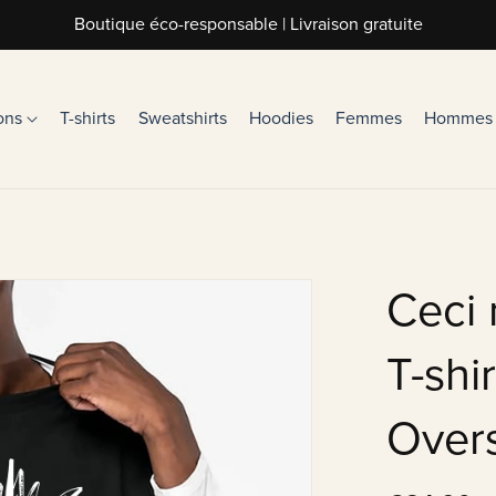
Boutique éco-responsable | Livraison gratuite
ions
T-shirts
Sweatshirts
Hoodies
Femmes
Hommes
Ceci 
T-shi
Over