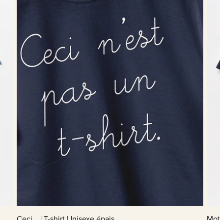
Ceci... | T-shirt Unisexe épais
Mots