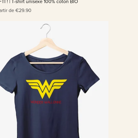
TI ! | T-shirt unisexe 100% coton BIO
artir de €29.90