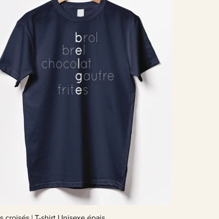
 croisés | T-shirt Unisexe épais