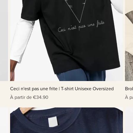
Ceci n'est pas une frite | T-shirt Unisexe Oversized
Brol
À partir de €34.90
À p