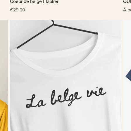
Coeur de belge | Tablier
OUF
€29.90
À p